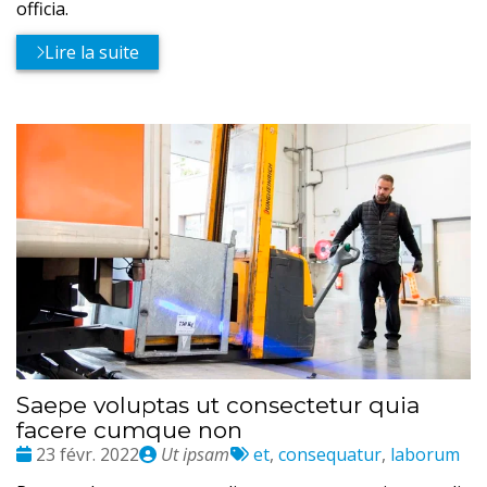
officia.
Lire la suite
Saepe voluptas ut consectetur quia
facere cumque non
Date
Publié
Tags
23 févr. 2022
Ut ipsam
et
,
consequatur
,
laborum
:
par
: