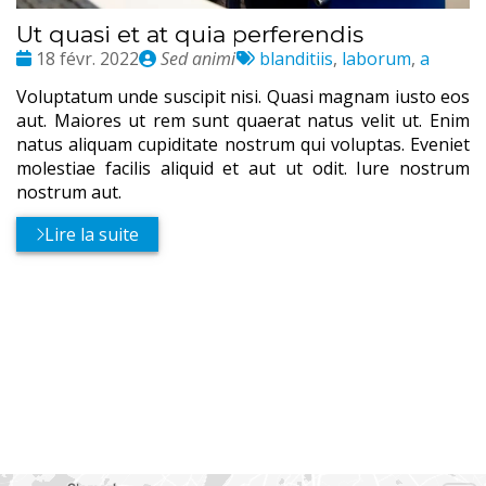
Ut quasi et at quia perferendis
Date
Publié
Tags
18 févr. 2022
Sed animi
blanditiis
,
laborum
,
a
:
par
:
Voluptatum unde suscipit nisi. Quasi magnam iusto eos
aut. Maiores ut rem sunt quaerat natus velit ut. Enim
natus aliquam cupiditate nostrum qui voluptas. Eveniet
molestiae facilis aliquid et aut ut odit. Iure nostrum
nostrum aut.
Lire la suite