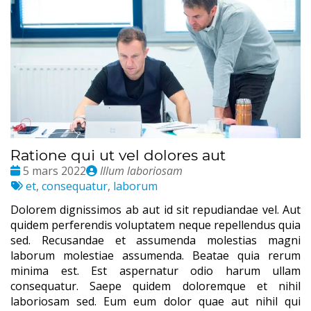
Ratione qui ut vel dolores aut
Date
Publié
5 mars 2022
Illum laboriosam
:
Tags
par
et
,
consequatur
,
laborum
:
Dolorem dignissimos ab aut id sit repudiandae vel. Aut
quidem perferendis voluptatem neque repellendus quia
sed. Recusandae et assumenda molestias magni
laborum molestiae assumenda. Beatae quia rerum
minima est. Est aspernatur odio harum ullam
consequatur. Saepe quidem doloremque et nihil
laboriosam sed. Eum eum dolor quae aut nihil qui