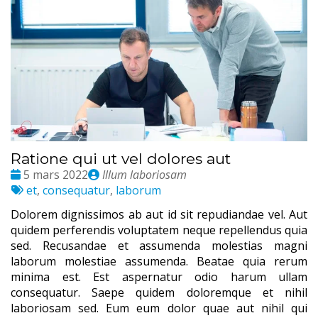
Ratione qui ut vel dolores aut
Date
Publié
5 mars 2022
Illum laboriosam
:
Tags
par
et
,
consequatur
,
laborum
:
Dolorem dignissimos ab aut id sit repudiandae vel. Aut
quidem perferendis voluptatem neque repellendus quia
sed. Recusandae et assumenda molestias magni
laborum molestiae assumenda. Beatae quia rerum
minima est. Est aspernatur odio harum ullam
consequatur. Saepe quidem doloremque et nihil
laboriosam sed. Eum eum dolor quae aut nihil qui