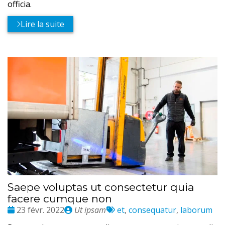
officia.
Lire la suite
Saepe voluptas ut consectetur quia
facere cumque non
Date
Publié
Tags
23 févr. 2022
Ut ipsam
et
,
consequatur
,
laborum
:
par
: