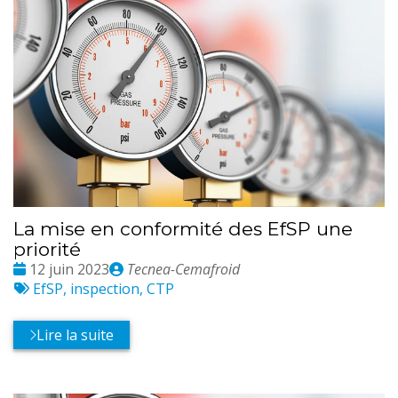
La mise en conformité des EfSP une
priorité
Date
Publié
12 juin 2023
Tecnea-Cemafroid
:
Tags
par
EfSP, inspection, CTP
:
Lire la suite