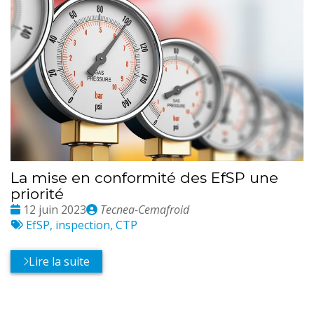
La mise en conformité des EfSP une
priorité
Date
Publié
12 juin 2023
Tecnea-Cemafroid
:
Tags
par
EfSP, inspection, CTP
:
Lire la suite